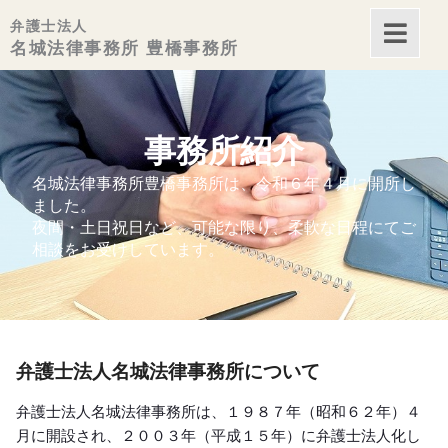
弁護士法人
名城法律事務所 豊橋事務所
内
容
を
事務所紹介
ス
名城法律事務所豊橋事務所は、令和６年４月に開所し
キ
ました。
夜間・土日祝日など、可能な限り、柔軟な日程にてご
ッ
相談をお受けしています。
プ
弁護士法人名城法律事務所について
弁護士法人名城法律事務所は、１９８７年（昭和６２年）４
月に開設され、２００３年（平成１５年）に弁護士法人化し