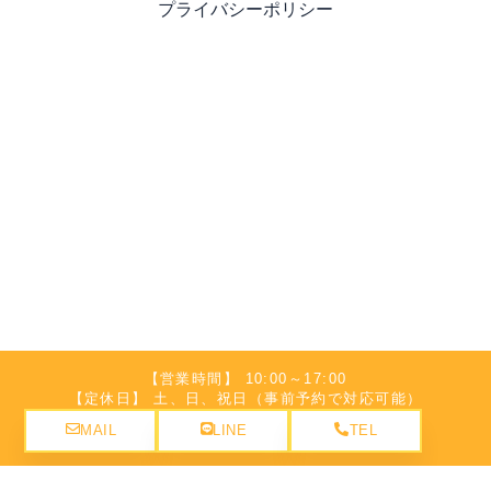
プライバシーポリシー
【営業時間】 10:00～17:00
【定休日】 土、日、祝日（事前予約で対応可能）
MAIL
LINE
TEL
©弁護士法人名城法律事務所 豊橋事務所. All Rights Reserved.