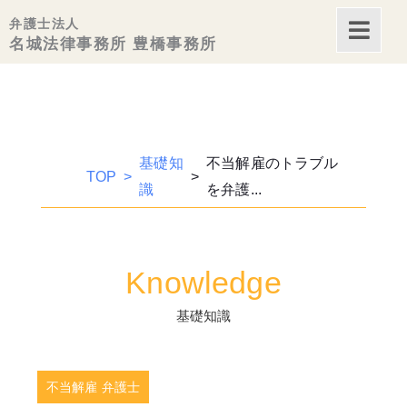
内
弁護士法人
容
名城法律事務所 豊橋事務所
を
ス
キッ
プ
基礎知
不当解雇のトラブル
TOP
識
を弁護...
Knowledge
基礎知識
不当解雇 弁護士