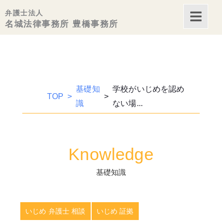
内
弁護士法人
容
名城法律事務所 豊橋事務所
を
ス
キッ
プ
基礎知
学校がいじめを認め
TOP
識
ない場...
Knowledge
基礎知識
いじめ 弁護士 相談
いじめ 証拠