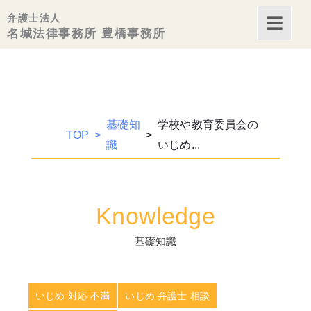
内
弁護士法人
容
名城法律事務所 豊橋事務所
を
ス
キッ
プ
基礎知
学校や教育委員会の
TOP
識
いじめ...
Knowledge
基礎知識
いじめ 対応 不満
いじめ 弁護士 相談