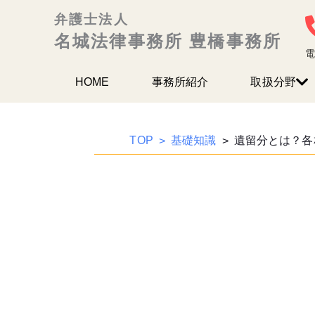
内
弁護士法人
容
名城法律事務所 豊橋事務所
を
電
ス
HOME
事務所紹介
取扱分野
キッ
プ
TOP
基礎知識
遺留分とは？各相