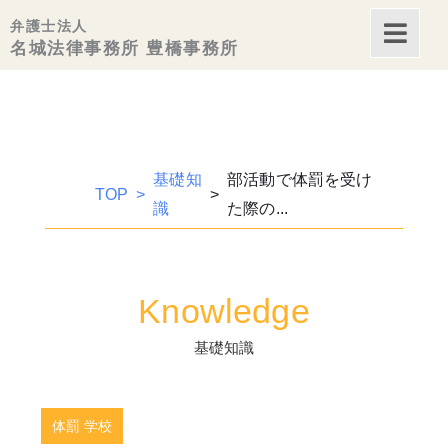
内
弁護士法人
容
名城法律事務所 豊橋事務所
を
ス
キッ
プ
基礎知
部活動で体罰を受け
TOP
識
た際の...
Knowledge
基礎知識
体罰 学校