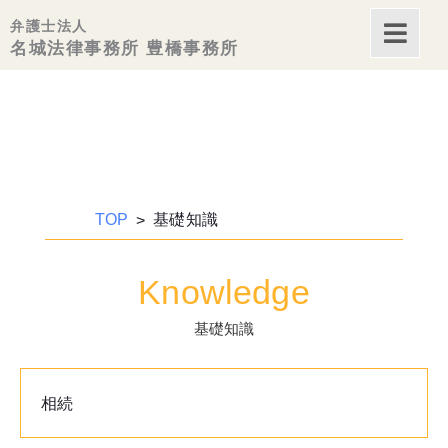
弁護士法人
内
名城法律事務所 豊橋事務所
容
を
ス
キッ
プ
TOP
基礎知識
Knowledge
基礎知識
相続