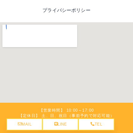
プライバシーポリシー
【営業時間】 10:00～17:00
【定休日】 土、日、祝日（事前予約で対応可能）
MAIL
LINE
TEL
©弁護士法人名城法律事務所 豊橋事務所. All Rights Reserved.