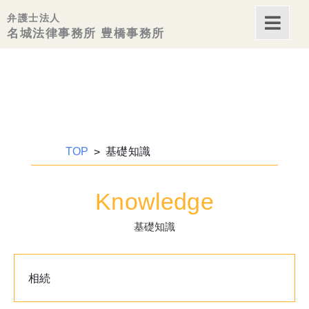
弁護士法人
内
名城法律事務所 豊橋事務所
容
を
ス
キッ
プ
TOP
基礎知識
Knowledge
基礎知識
相続