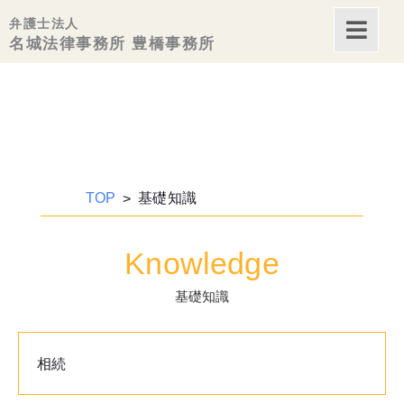
弁護士法人
内
名城法律事務所 豊橋事務所
容
を
ス
キッ
プ
TOP
基礎知識
Knowledge
基礎知識
相続