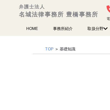
内
弁護士法人
容
名城法律事務所 豊橋事務所
を
電
ス
HOME
事務所紹介
取扱分野
キッ
プ
TOP
基礎知識