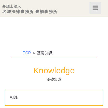
弁護士法人
内
名城法律事務所 豊橋事務所
容
を
ス
キッ
プ
TOP
基礎知識
Knowledge
基礎知識
相続