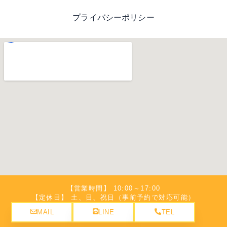
プライバシーポリシー
【営業時間】 10:00～17:00
【定休日】 土、日、祝日（事前予約で対応可能）
MAIL
LINE
TEL
©弁護士法人名城法律事務所 豊橋事務所. All Rights Reserved.